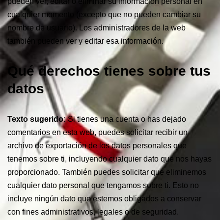
pueden ver, editar o eliminar su información personal en
cualquier momento (excepto que no pueden cambiar su
nombre de usuario). Los administradores de la web
también pueden ver y editar esa información.
Qué derechos tienes sobre tus
datos
Texto sugerido:
Si tienes una cuenta o has dejado
comentarios en esta web, puedes solicitar recibir un
archivo de exportación de los datos personales que
tenemos sobre ti, incluyendo cualquier dato que nos hayas
proporcionado. También puedes solicitar que eliminemos
cualquier dato personal que tengamos sobre ti. Esto no
incluye ningún dato que estemos obligados a conservar
con fines administrativos, legales o de seguridad.