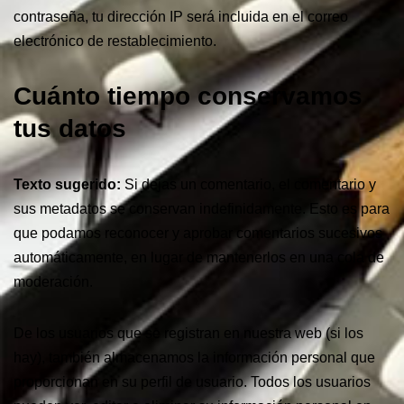
contraseña, tu dirección IP será incluida en el correo
electrónico de restablecimiento.
Cuánto tiempo conservamos
tus datos
Texto sugerido:
Si dejas un comentario, el comentario y
sus metadatos se conservan indefinidamente. Esto es para
que podamos reconocer y aprobar comentarios sucesivos
automáticamente, en lugar de mantenerlos en una cola de
moderación.
De los usuarios que se registran en nuestra web (si los
hay), también almacenamos la información personal que
proporcionan en su perfil de usuario. Todos los usuarios